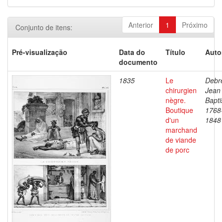
Anterior
1
Próximo
Conjunto de itens:
Pré-visualização
Data do
Título
Auto
documento
1835
Le
Debre
chirurgien
Jean
nègre.
Bapti
Boutique
1768
d'un
1848
marchand
de viande
de porc