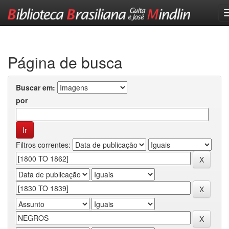
Skip
navigation
Página de busca
Buscar em:
por
Filtros correntes: