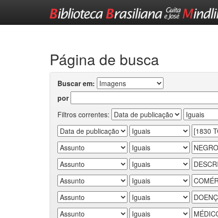
Skip
navigation
Página de busca
Buscar em:
por
Filtros correntes: