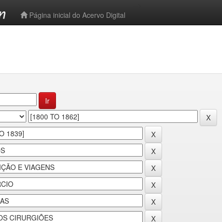
-->
Página inicial do Acervo Digital