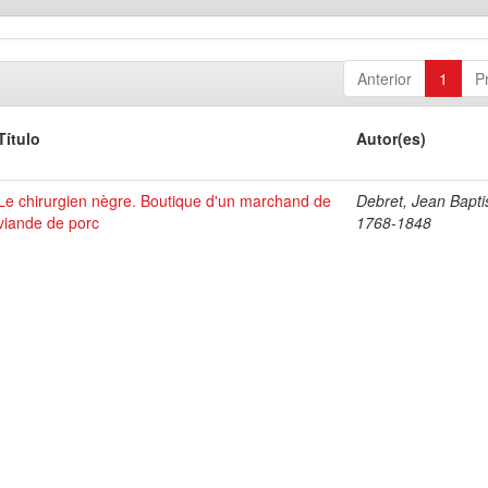
Anterior
1
P
Título
Autor(es)
Le chirurgien nègre. Boutique d'un marchand de
Debret, Jean Bapti
viande de porc
1768-1848