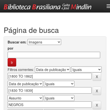
Skip
navigation
Página de busca
Buscar em:
por
Filtros correntes: