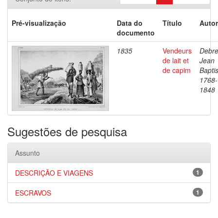
Pré-visualização
Data do
Título
Autor
documento
1835
Vendeurs
Debre
de lait et
Jean
de capim
Baptis
1768-
1848
Sugestões de pesquisa
Assunto
DESCRIÇÃO E VIAGENS
1
ESCRAVOS
1