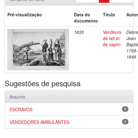
Pré-visualização
Data do
Título
Autor
documento
1835
Vendeurs
Debre
de lait et
Jean
de capim
Baptis
1768-
1848
Sugestões de pesquisa
Assunto
ESCRAVOS
1
VENDEDORES AMBULANTES
1