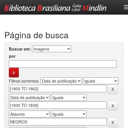
Skip
navigation
Página de busca
Buscar em:
por
Filtros correntes: