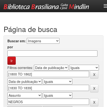
Skip
navigation
Página de busca
Buscar em:
por
Filtros correntes: