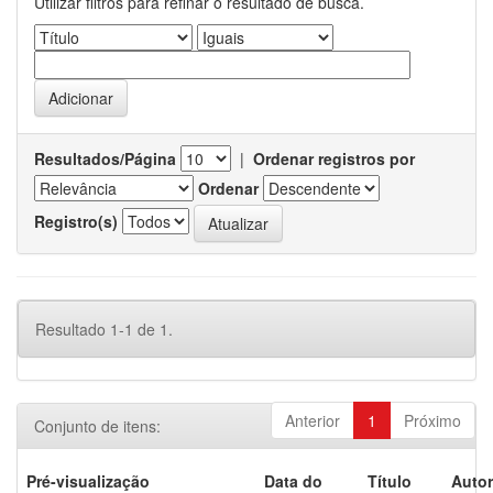
Utilizar filtros para refinar o resultado de busca.
Resultados/Página
|
Ordenar registros por
Ordenar
Registro(s)
Resultado 1-1 de 1.
Anterior
1
Próximo
Conjunto de itens:
Pré-visualização
Data do
Título
Autor