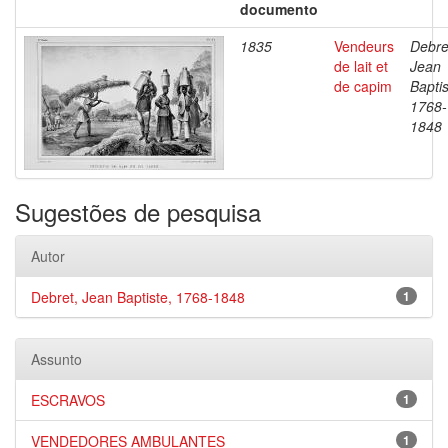
documento
1835
Vendeurs
Debre
de lait et
Jean
de capim
Baptis
1768-
1848
Sugestões de pesquisa
Autor
Debret, Jean Baptiste, 1768-1848
1
Assunto
ESCRAVOS
1
VENDEDORES AMBULANTES
1