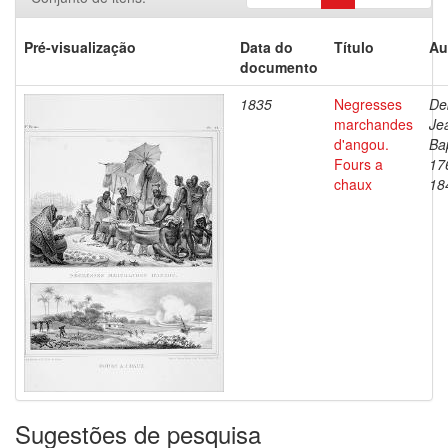
Pré-visualização
Data do
Título
Au
documento
1835
Negresses
De
marchandes
Je
d'angou.
Bap
Fours a
17
chaux
18
Sugestões de pesquisa