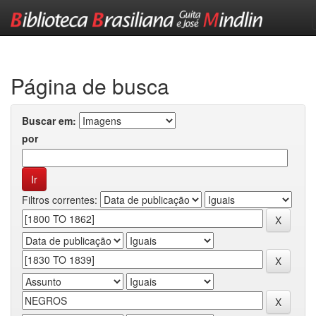
Skip
navigation
Página de busca
Buscar em:
por
Filtros correntes: