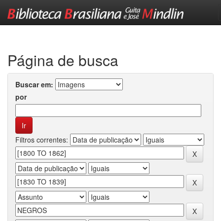
Skip
navigation
Página de busca
Buscar em:
por
Filtros correntes: