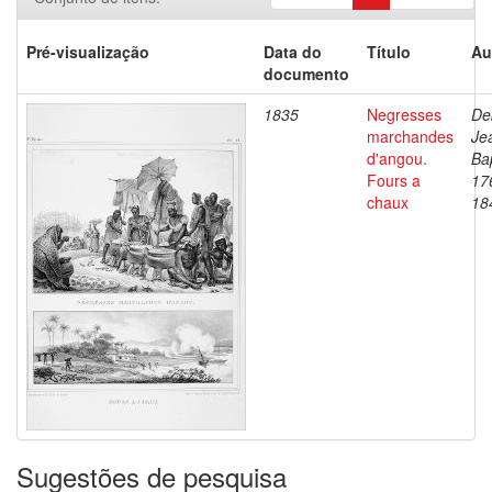
Pré-visualização
Data do
Título
Au
documento
1835
Negresses
De
marchandes
Je
d'angou.
Bap
Fours a
17
chaux
18
Sugestões de pesquisa