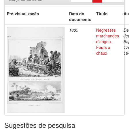
Pré-visualização
Data do
Título
Au
documento
1835
Negresses
De
marchandes
Je
d'angou.
Bap
Fours a
17
chaux
18
Sugestões de pesquisa