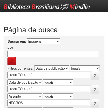
Skip
navigation
Página de busca
Buscar em:
por
Filtros correntes: