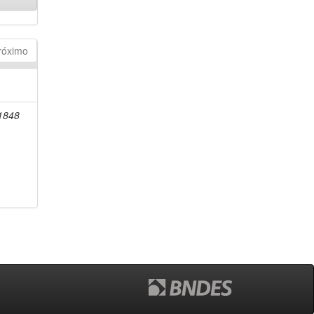
róximo
-1848