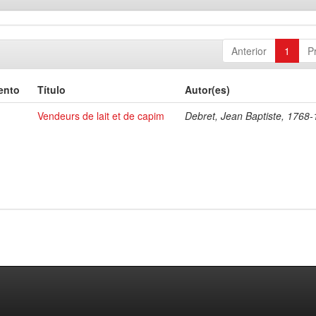
Anterior
1
P
ento
Título
Autor(es)
Vendeurs de lait et de capim
Debret, Jean Baptiste, 1768