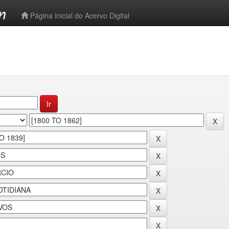
-->
Página inicial do Acervo Digital