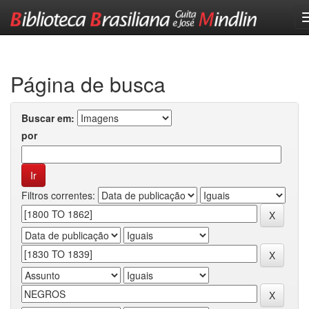
Skip
navigation
Página de busca
Buscar em:
por
Filtros correntes: