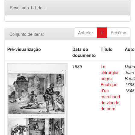
Resultado 1-1 de 1.
Anterior
1
Próximo
Conjunto de itens:
Pré-visualização
Data do
Título
Auto
documento
1835
Le
Debre
chirurgien
Jean
nègre.
Bapti
Boutique
1768
d'un
1848
marchand
de viande
de porc