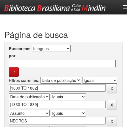
Skip
navigation
Página de busca
Buscar em:
por
Filtros correntes: