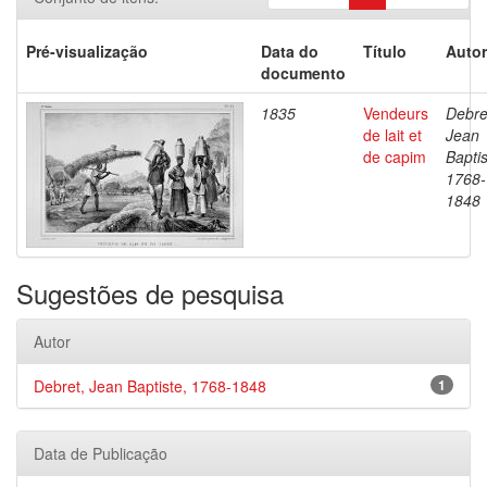
Pré-visualização
Data do
Título
Autor
documento
1835
Vendeurs
Debre
de lait et
Jean
de capim
Baptis
1768-
1848
Sugestões de pesquisa
Autor
Debret, Jean Baptiste, 1768-1848
1
Data de Publicação