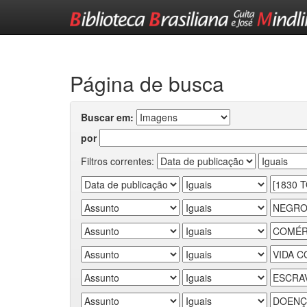
Skip
navigation
Página de busca
Buscar em:
por
Filtros correntes: