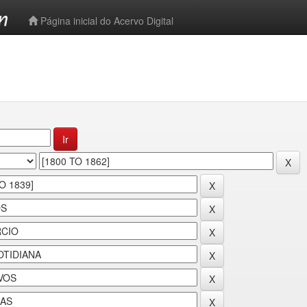
-->
Página inicial do Acervo Digital