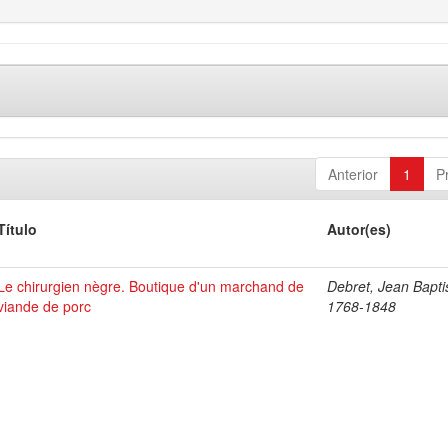
Anterior
1
P
Título
Autor(es)
Le chirurgien nègre. Boutique d'un marchand de
Debret, Jean Bapti
viande de porc
1768-1848