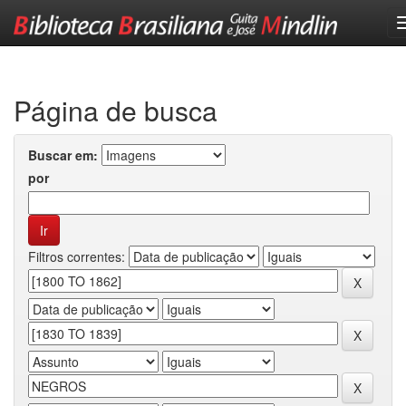
Skip
navigation
Página de busca
Buscar em:
por
Filtros correntes: