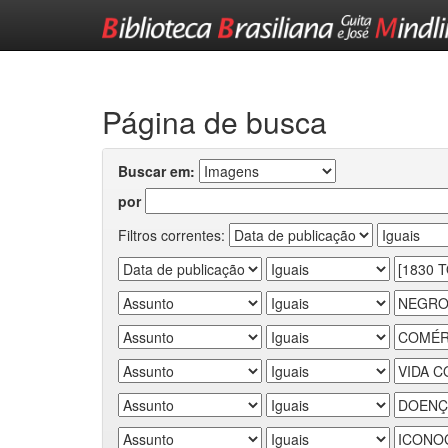
Skip
navigation
Página de busca
Buscar em:
por
Filtros correntes: