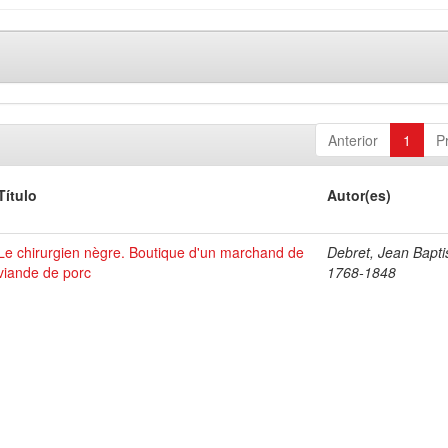
Anterior
1
P
Título
Autor(es)
Le chirurgien nègre. Boutique d'un marchand de
Debret, Jean Bapti
viande de porc
1768-1848