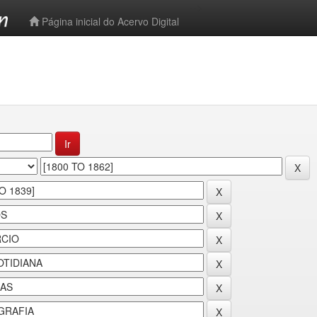
-->
Página inicial do Acervo Digital