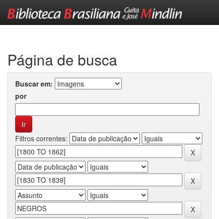
Skip
navigation
Página de busca
Buscar em:
por
Filtros correntes: