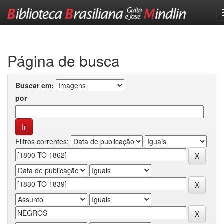
Skip
navigation
Página de busca
Buscar em:
por
Filtros correntes: