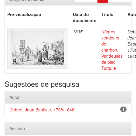
Pré-visualização
Data do
Título
Aut
documento
1835
Nègres,
Debr
vendeurs
Jea
de
Bapt
charbon.
176
Vendeuses
184
de pled
Turquie
Sugestões de pesquisa
Autor
Debret, Jean Baptiste, 1768-1848
1
Assunto