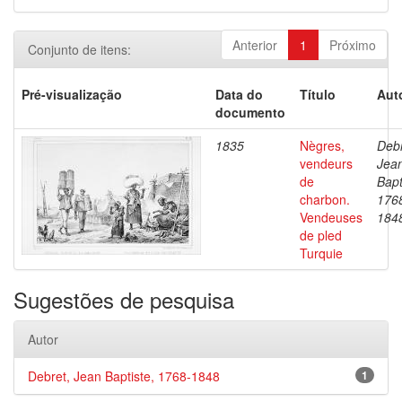
Anterior
1
Próximo
Conjunto de itens:
Pré-visualização
Data do
Título
Aut
documento
1835
Nègres,
Debr
vendeurs
Jea
de
Bapt
charbon.
176
Vendeuses
184
de pled
Turquie
Sugestões de pesquisa
Autor
Debret, Jean Baptiste, 1768-1848
1