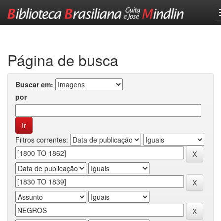
Skip
navigation
Página de busca
Buscar em:
por
Filtros correntes: