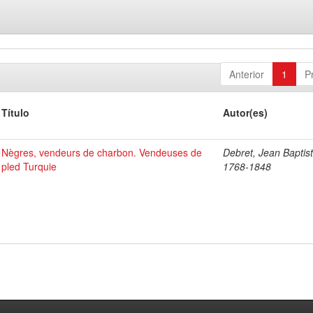
Anterior
1
P
Título
Autor(es)
Nègres, vendeurs de charbon. Vendeuses de
Debret, Jean Baptist
pled Turquie
1768-1848