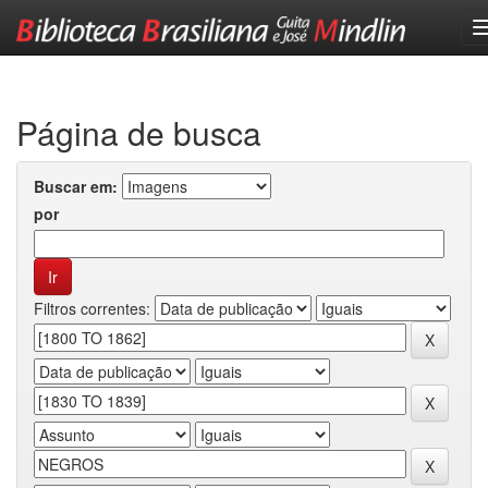
Skip
navigation
Página de busca
Buscar em:
por
Filtros correntes: