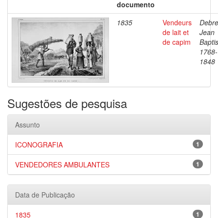
documento
1835
Vendeurs
Debre
de lait et
Jean
de capim
Baptis
1768-
1848
Sugestões de pesquisa
Assunto
ICONOGRAFIA
1
VENDEDORES AMBULANTES
1
Data de Publicação
1835
1