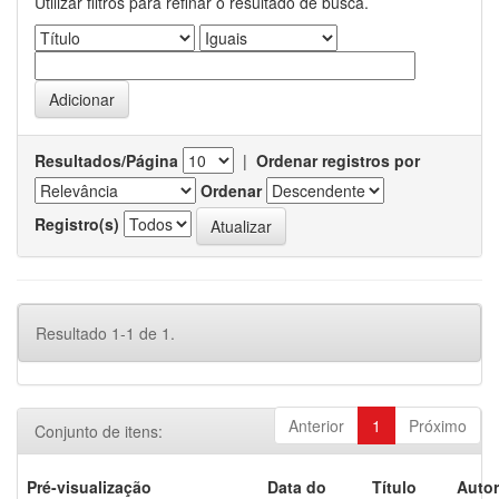
Utilizar filtros para refinar o resultado de busca.
Resultados/Página
|
Ordenar registros por
Ordenar
Registro(s)
Resultado 1-1 de 1.
Anterior
1
Próximo
Conjunto de itens:
Pré-visualização
Data do
Título
Autor