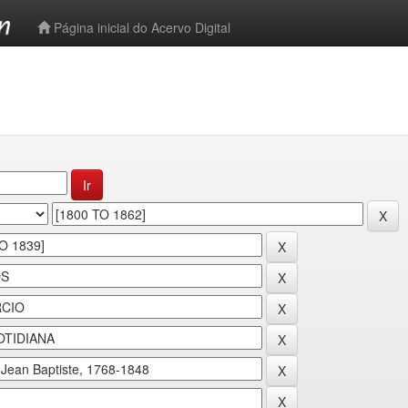
-->
Página inicial do Acervo Digital