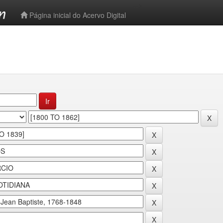
-->
Página inicial do Acervo Digital