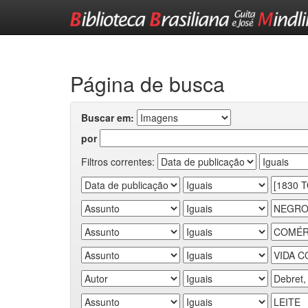
Skip
navigation
Página de busca
Buscar em:
por
Filtros correntes: