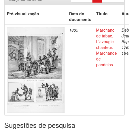
Pré-visualização
Data do
Título
Aut
documento
1835
Marchand
Deb
de tabac.
Jea
L'aveugle
Bapt
chanteur.
176
Marchande
184
de
pandelos
Sugestões de pesquisa