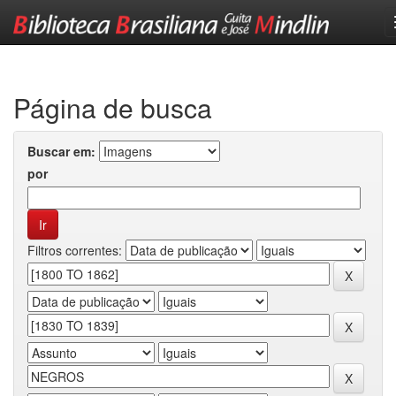
Skip
navigation
Página de busca
Buscar em:
por
Filtros correntes: