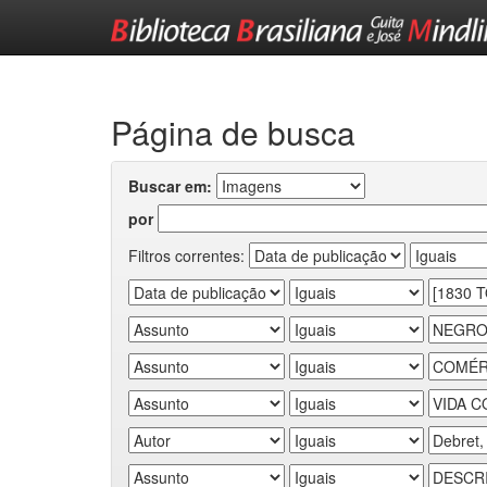
Skip
navigation
Página de busca
Buscar em:
por
Filtros correntes: