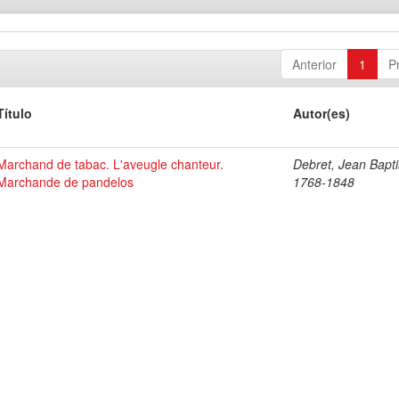
Anterior
1
P
Título
Autor(es)
Marchand de tabac. L'aveugle chanteur.
Debret, Jean Bapti
Marchande de pandelos
1768-1848