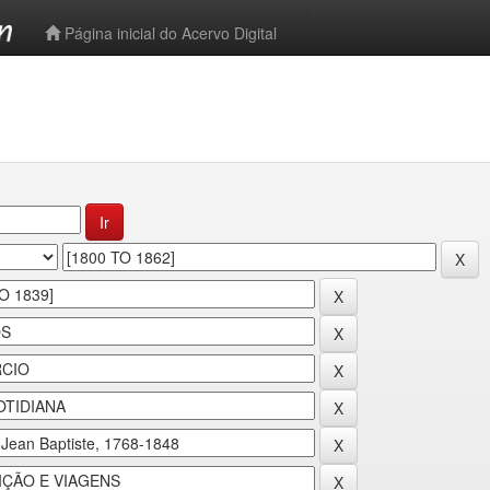
-->
Página inicial do Acervo Digital