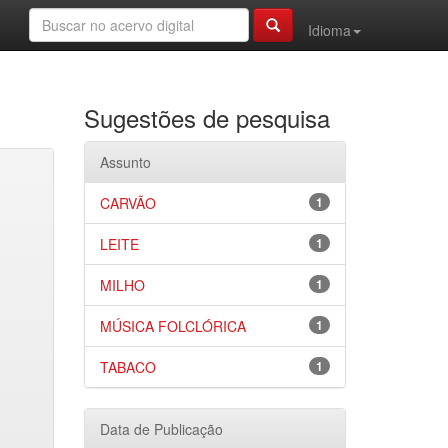
Idioma
Sugestões de pesquisa
Assunto
CARVÃO
1
LEITE
1
MILHO
1
MÚSICA FOLCLÓRICA
1
TABACO
1
Data de Publicação