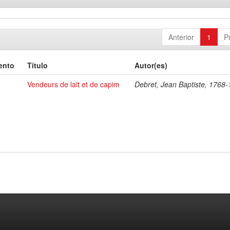
Anterior
1
P
ento
Título
Autor(es)
Vendeurs de lait et de capim
Debret, Jean Baptiste, 1768