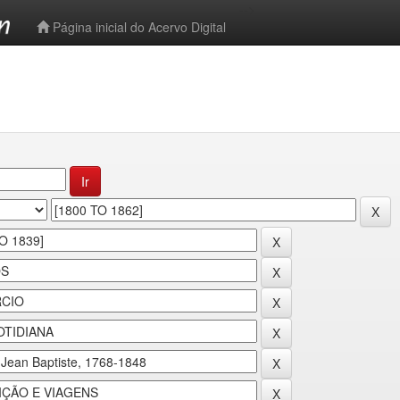
-->
Página inicial do Acervo Digital