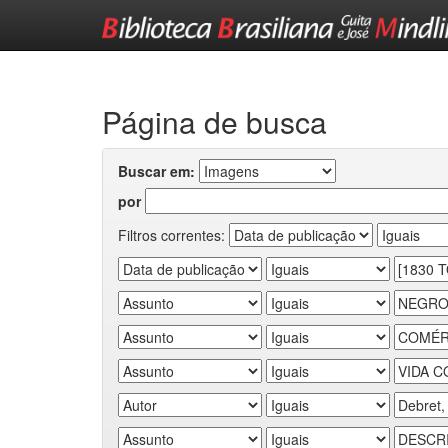
Skip
navigation
Página de busca
Buscar em:
por
Filtros correntes: