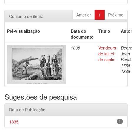
Anterior
1
Próximo
Conjunto de itens:
Pré-visualização
Data do
Título
Autor
documento
1835
Vendeurs
Debre
de lait et
Jean
de capim
Baptis
1768-
1848
Sugestões de pesquisa
Data de Publicação
1835
1