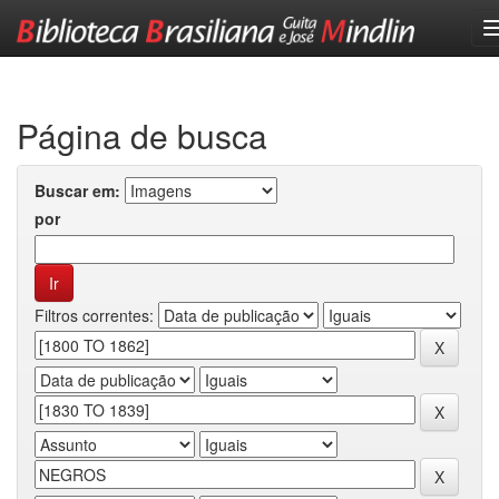
Skip
navigation
Página de busca
Buscar em:
por
Filtros correntes: