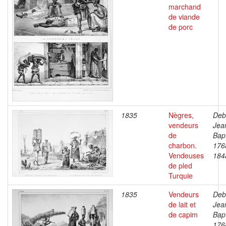
marchand
de viande
de porc
1835
Nègres,
Deb
vendeurs
Jea
de
Bapt
charbon.
176
Vendeuses
184
de pled
Turquie
1835
Vendeurs
Deb
de lait et
Jea
de capim
Bapt
176