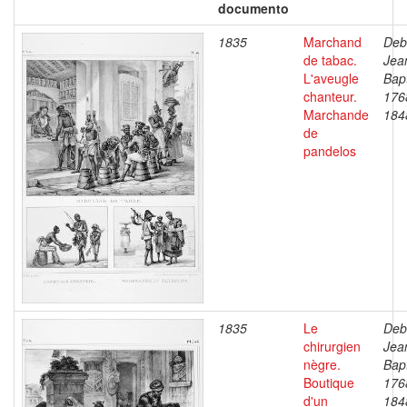
documento
1835
Marchand
Deb
de tabac.
Jea
L'aveugle
Bapt
chanteur.
176
Marchande
184
de
pandelos
1835
Le
Deb
chirurgien
Jea
nègre.
Bapt
Boutique
176
d'un
184