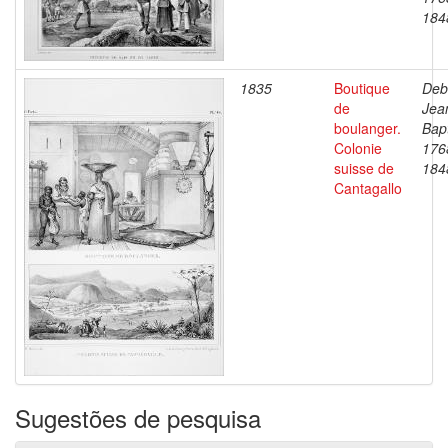
184
1835
Boutique
Deb
de
Jea
boulanger.
Bapt
Colonie
176
suisse de
184
Cantagallo
Sugestões de pesquisa