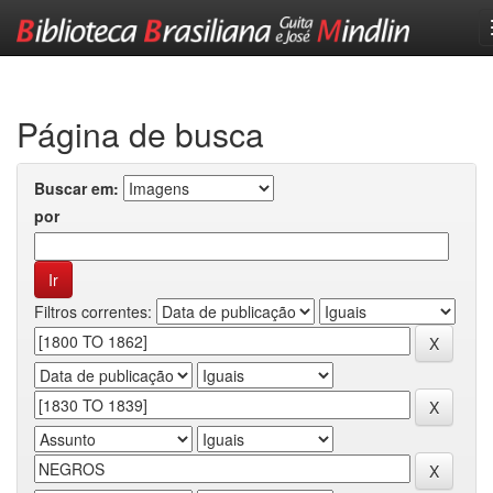
Skip
navigation
Página de busca
Buscar em:
por
Filtros correntes: