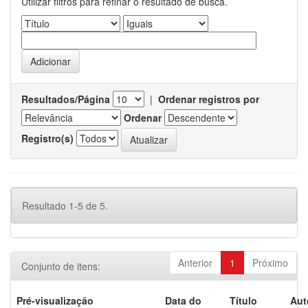
Utilizar filtros para refinar o resultado de busca.
Resultados/Página
|
Ordenar registros por
Ordenar
Registro(s)
Resultado 1-5 de 5.
Anterior
1
Próximo
Conjunto de itens:
Pré-visualização
Data do
Título
Aut