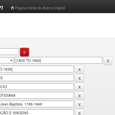
-->
Página inicial do Acervo Digital