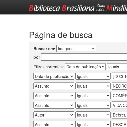
Skip
navigation
Página de busca
Buscar em:
por
Filtros correntes: