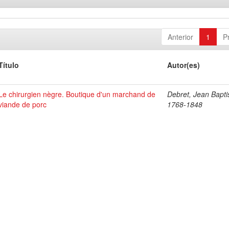
Anterior
1
P
Título
Autor(es)
Le chirurgien nègre. Boutique d'un marchand de
Debret, Jean Bapti
viande de porc
1768-1848