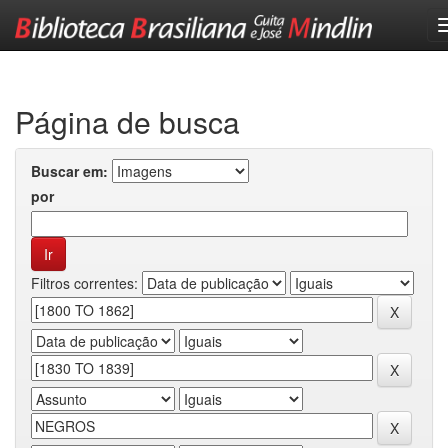
Skip
navigation
Página de busca
Buscar em:
por
Filtros correntes: