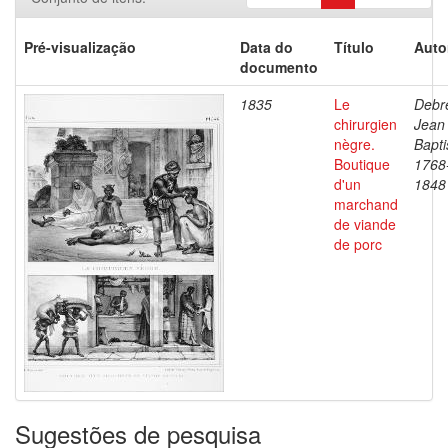
Pré-visualização
Data do
Título
Auto
documento
1835
Le
Debre
chirurgien
Jean
nègre.
Bapti
Boutique
1768
d'un
1848
marchand
de viande
de porc
Sugestões de pesquisa