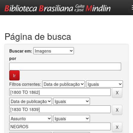
Skip
navigation
Página de busca
Buscar em:
por
Filtros correntes: