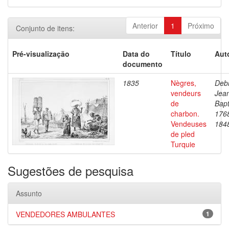
Anterior
1
Próximo
Conjunto de itens:
Pré-visualização
Data do
Título
Aut
documento
1835
Nègres,
Debr
vendeurs
Jea
de
Bapt
charbon.
176
Vendeuses
184
de pled
Turquie
Sugestões de pesquisa
Assunto
VENDEDORES AMBULANTES
1