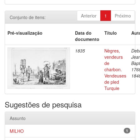
Anterior
1
Próximo
Conjunto de itens:
Pré-visualização
Data do
Título
Aut
documento
1835
Nègres,
Debr
vendeurs
Jea
de
Bapt
charbon.
176
Vendeuses
184
de pled
Turquie
Sugestões de pesquisa
Assunto
MILHO
1