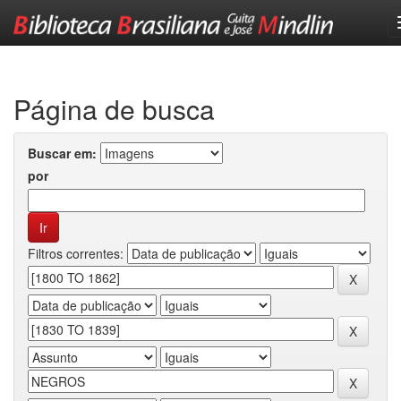
Skip
navigation
Página de busca
Buscar em:
por
Filtros correntes: