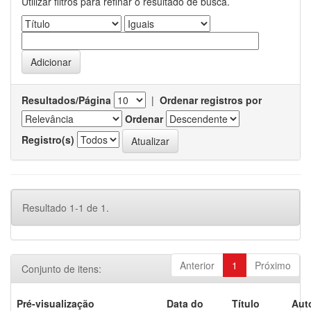
Utilizar filtros para refinar o resultado de busca.
Resultados/Página
|
Ordenar registros por
Ordenar
Registro(s)
Resultado 1-1 de 1.
Anterior
1
Próximo
Conjunto de itens:
Pré-visualização
Data do
Título
Aut