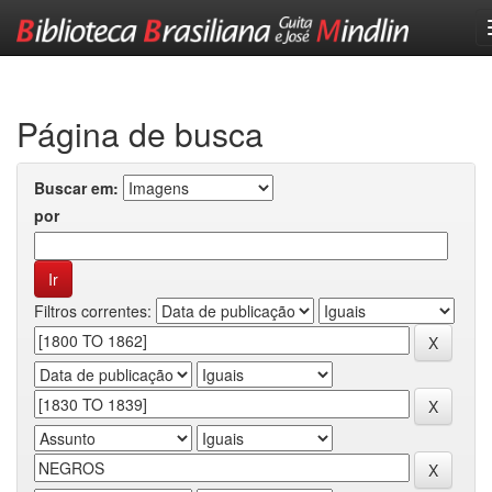
Skip
navigation
Página de busca
Buscar em:
por
Filtros correntes: