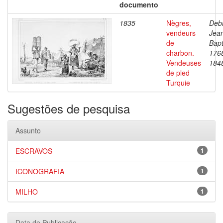
documento
1835
Nègres,
Debr
vendeurs
Jea
de
Bapt
charbon.
176
Vendeuses
184
de pled
Turquie
Sugestões de pesquisa
Assunto
ESCRAVOS
1
ICONOGRAFIA
1
MILHO
1
Data de Publicação