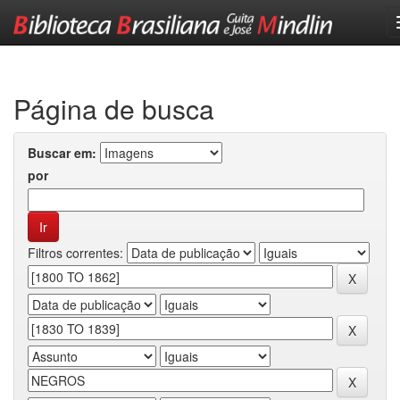
Skip
navigation
Página de busca
Buscar em:
por
Filtros correntes: