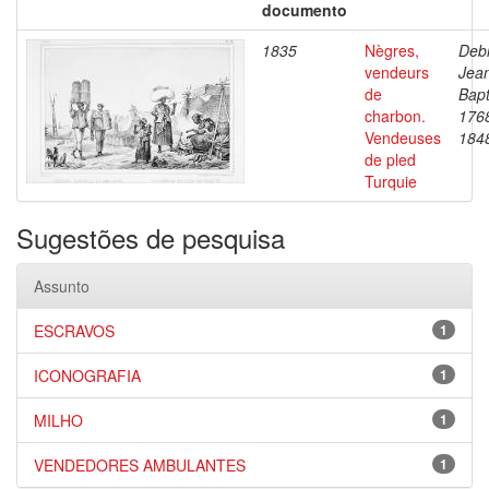
documento
1835
Nègres,
Debr
vendeurs
Jea
de
Bapt
charbon.
176
Vendeuses
184
de pled
Turquie
Sugestões de pesquisa
Assunto
ESCRAVOS
1
ICONOGRAFIA
1
MILHO
1
VENDEDORES AMBULANTES
1