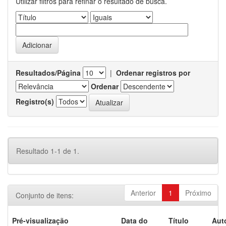
Utilizar filtros para refinar o resultado de busca.
Resultados/Página
|
Ordenar registros por
Ordenar
Registro(s)
Resultado 1-1 de 1.
Anterior
1
Próximo
Conjunto de itens:
Pré-visualização
Data do
Título
Aut