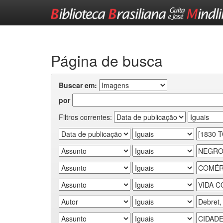
Skip
navigation
Página de busca
Buscar em:
por
Filtros correntes: