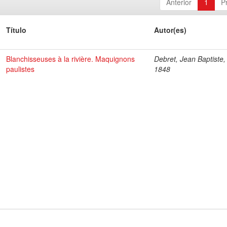
Anterior
1
P
Título
Autor(es)
Blanchisseuses à la rivière. Maquignons
Debret, Jean Baptiste,
paulistes
1848