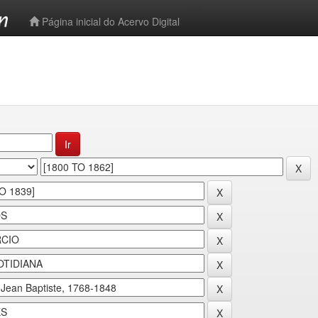
-->
Página inicial do Acervo Digital