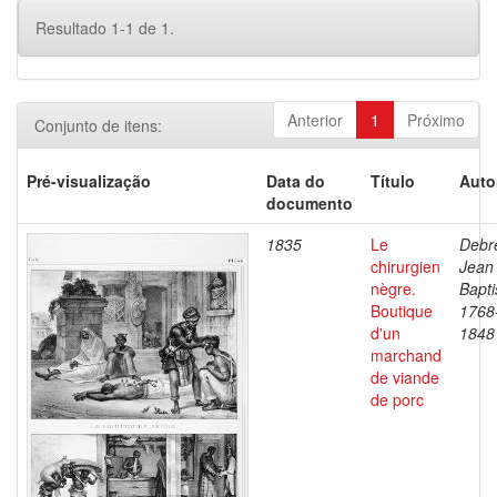
Resultado 1-1 de 1.
Anterior
1
Próximo
Conjunto de itens:
Pré-visualização
Data do
Título
Auto
documento
1835
Le
Debre
chirurgien
Jean
nègre.
Bapti
Boutique
1768
d'un
1848
marchand
de viande
de porc