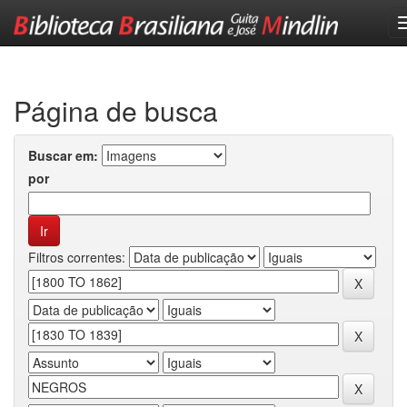
Skip
navigation
Página de busca
Buscar em:
por
Filtros correntes: