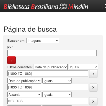
Skip
navigation
Página de busca
Buscar em:
por
Filtros correntes: