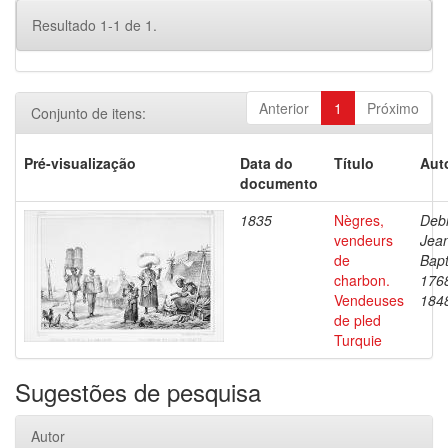
Resultado 1-1 de 1.
Anterior
1
Próximo
Conjunto de itens:
Pré-visualização
Data do
Título
Aut
documento
1835
Nègres,
Debr
vendeurs
Jea
de
Bapt
charbon.
176
Vendeuses
184
de pled
Turquie
Sugestões de pesquisa
Autor