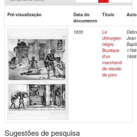
Pré-visualização
Data do
Título
Auto
documento
1835
Le
Debre
chirurgien
Jean
nègre.
Bapti
Boutique
1768
d'un
1848
marchand
de viande
de porc
Sugestões de pesquisa