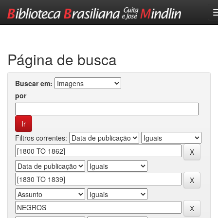
Skip
navigation
Página de busca
Buscar em:
por
Filtros correntes: