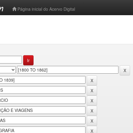
-->
Página inicial do Acervo Digital