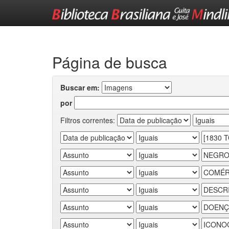
Skip
navigation
Página de busca
Buscar em:
por
Filtros correntes: