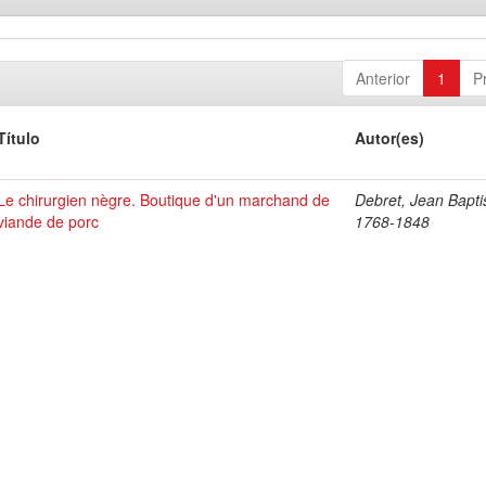
Anterior
1
P
Título
Autor(es)
Le chirurgien nègre. Boutique d'un marchand de
Debret, Jean Bapti
viande de porc
1768-1848