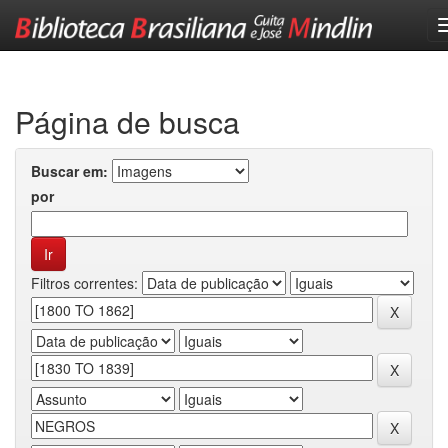
Skip
navigation
Página de busca
Buscar em:
por
Filtros correntes: