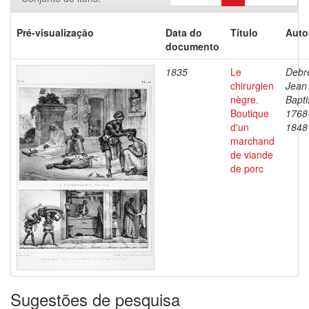
Pré-visualização
Data do
Título
Auto
documento
1835
Le
Debre
chirurgien
Jean
nègre.
Bapti
Boutique
1768
d'un
1848
marchand
de viande
de porc
Sugestões de pesquisa