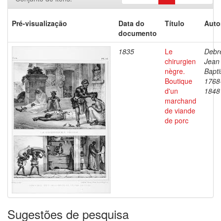
Pré-visualização
Data do
Título
Auto
documento
1835
Le
Debre
chirurgien
Jean
nègre.
Bapti
Boutique
1768
d'un
1848
marchand
de viande
de porc
Sugestões de pesquisa