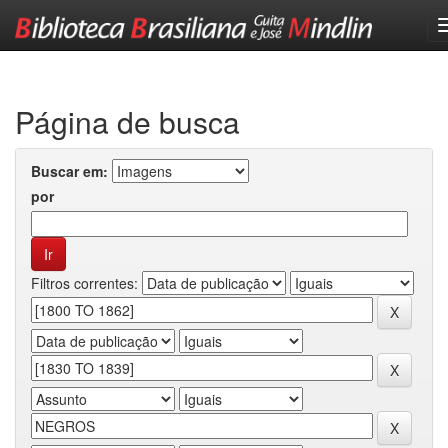
Skip
navigation
Página de busca
Buscar em:
por
Filtros correntes: