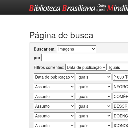
Skip
navigation
Página de busca
Buscar em:
por
Filtros correntes: