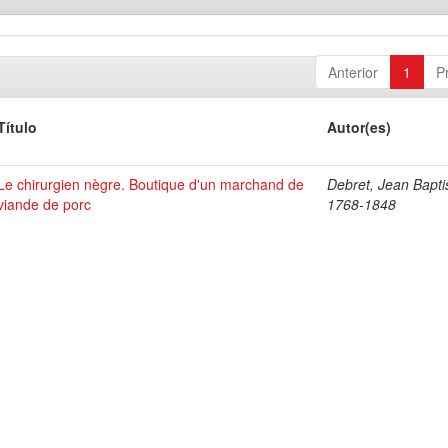
Anterior
1
P
Título
Autor(es)
Le chirurgien nègre. Boutique d'un marchand de
Debret, Jean Bapti
viande de porc
1768-1848