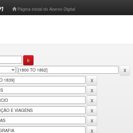
-->
Página inicial do Acervo Digital