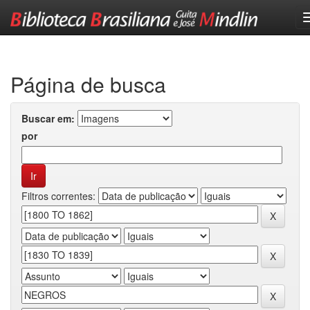
Skip
navigation
Página de busca
Buscar em:
por
Filtros correntes: