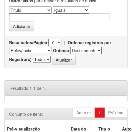
Utilizar filtros para refinar o resultado de busca.
Resultados/Página
|
Ordenar registros por
Ordenar
Registro(s)
Resultado 1-1 de 1.
Anterior
1
Próximo
Conjunto de itens:
Pré-visualização
Data do
Título
Auto