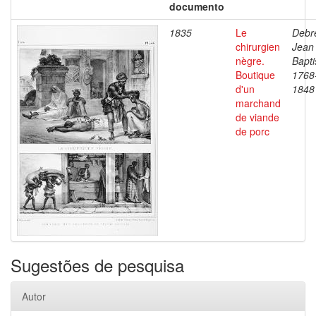
documento
1835
Le
Debre
chirurgien
Jean
nègre.
Bapti
Boutique
1768
d'un
1848
marchand
de viande
de porc
Sugestões de pesquisa
Autor