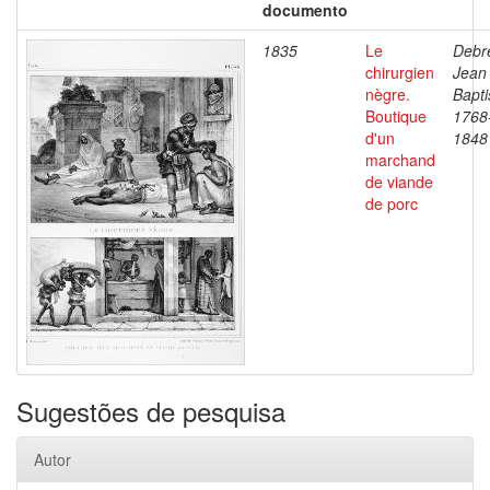
documento
1835
Le
Debre
chirurgien
Jean
nègre.
Bapti
Boutique
1768
d'un
1848
marchand
de viande
de porc
Sugestões de pesquisa
Autor