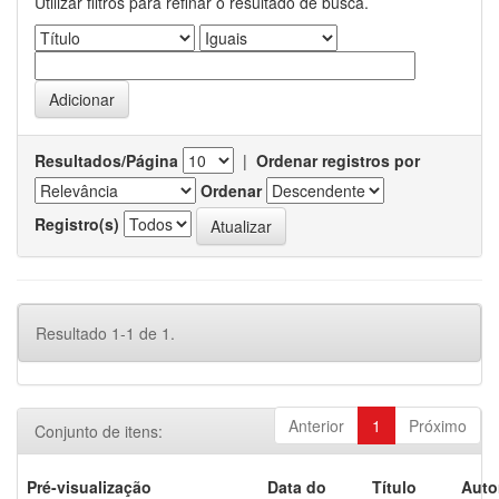
Utilizar filtros para refinar o resultado de busca.
Resultados/Página
|
Ordenar registros por
Ordenar
Registro(s)
Resultado 1-1 de 1.
Anterior
1
Próximo
Conjunto de itens:
Pré-visualização
Data do
Título
Auto