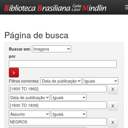
Skip
navigation
Página de busca
Buscar em:
por
Filtros correntes: