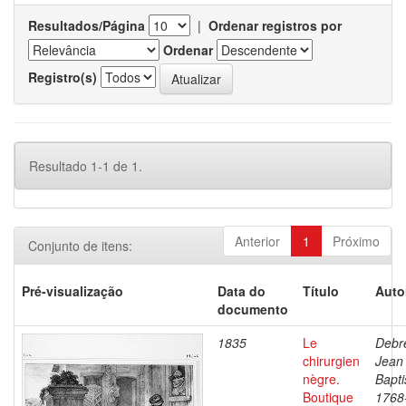
Resultados/Página
|
Ordenar registros por
Ordenar
Registro(s)
Resultado 1-1 de 1.
Anterior
1
Próximo
Conjunto de itens:
Pré-visualização
Data do
Título
Auto
documento
1835
Le
Debre
chirurgien
Jean
nègre.
Bapti
Boutique
1768