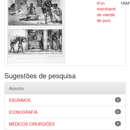
d'un
1848
marchand
de viande
de porc
Sugestões de pesquisa
Assunto
ESCRAVOS
1
ICONOGRAFIA
1
MÉDICOS CIRURGIÕES
1