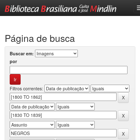
Skip
navigation
Página de busca
Buscar em:
por
Filtros correntes: