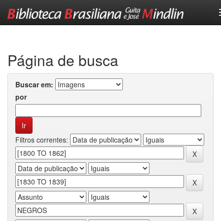
Skip
navigation
Página de busca
Buscar em:
por
Filtros correntes: