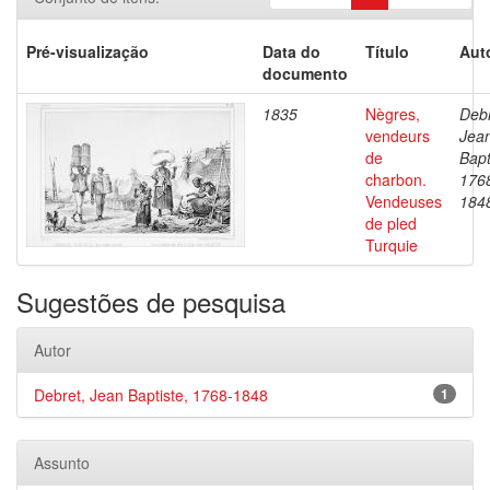
Pré-visualização
Data do
Título
Aut
documento
1835
Nègres,
Debr
vendeurs
Jea
de
Bapt
charbon.
176
Vendeuses
184
de pled
Turquie
Sugestões de pesquisa
Autor
Debret, Jean Baptiste, 1768-1848
1
Assunto