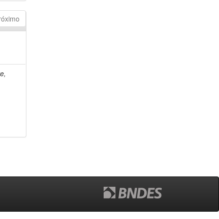
róximo
e,