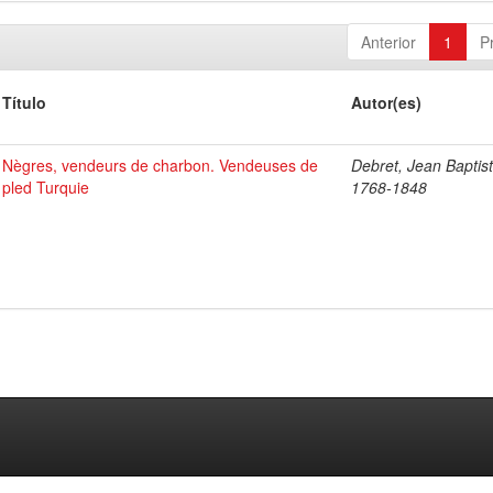
Anterior
1
P
Título
Autor(es)
Nègres, vendeurs de charbon. Vendeuses de
Debret, Jean Baptist
pled Turquie
1768-1848