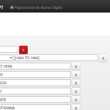
-->
Página inicial do Acervo Digital