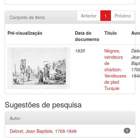
Anterior
1
Próximo
Conjunto de itens:
Pré-visualização
Data do
Título
Aut
documento
1835
Nègres,
Debr
vendeurs
Jea
de
Bapt
charbon.
176
Vendeuses
184
de pled
Turquie
Sugestões de pesquisa
Autor
Debret, Jean Baptiste, 1768-1848
1