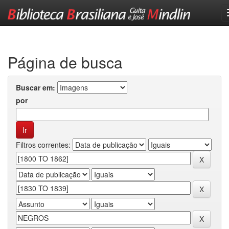
Skip
navigation
Página de busca
Buscar em:
por
Filtros correntes: