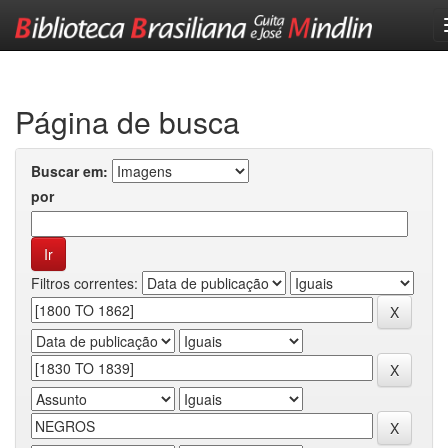
Skip
navigation
Página de busca
Buscar em:
por
Filtros correntes: