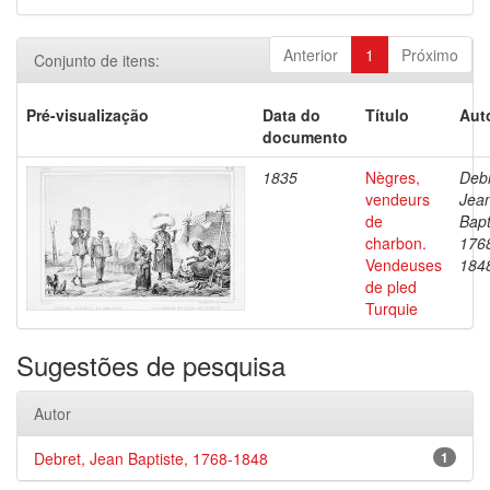
Anterior
1
Próximo
Conjunto de itens:
Pré-visualização
Data do
Título
Aut
documento
1835
Nègres,
Debr
vendeurs
Jea
de
Bapt
charbon.
176
Vendeuses
184
de pled
Turquie
Sugestões de pesquisa
Autor
Debret, Jean Baptiste, 1768-1848
1