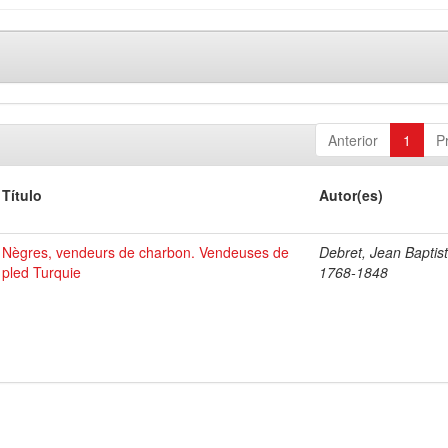
Anterior
1
P
Título
Autor(es)
Nègres, vendeurs de charbon. Vendeuses de
Debret, Jean Baptist
pled Turquie
1768-1848