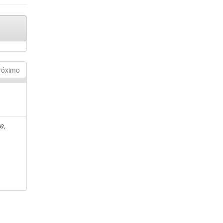
róximo
e,