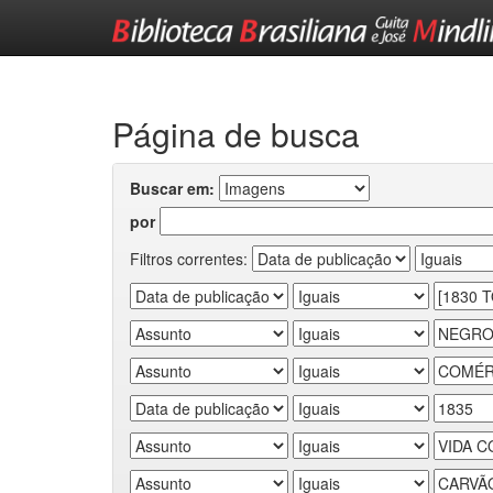
Skip
navigation
Página de busca
Buscar em:
por
Filtros correntes: