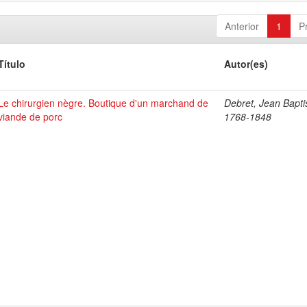
Anterior
1
P
Título
Autor(es)
Le chirurgien nègre. Boutique d'un marchand de
Debret, Jean Bapti
viande de porc
1768-1848