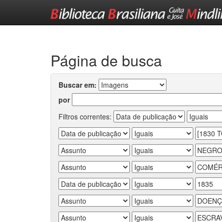
Skip
navigation
Página de busca
Buscar em:
por
Filtros correntes: