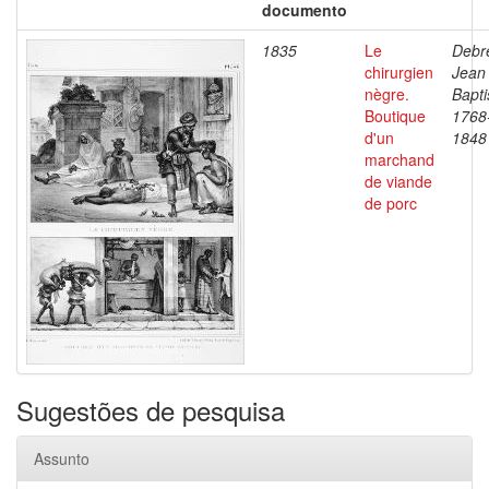
documento
1835
Le
Debre
chirurgien
Jean
nègre.
Bapti
Boutique
1768
d'un
1848
marchand
de viande
de porc
Sugestões de pesquisa
Assunto