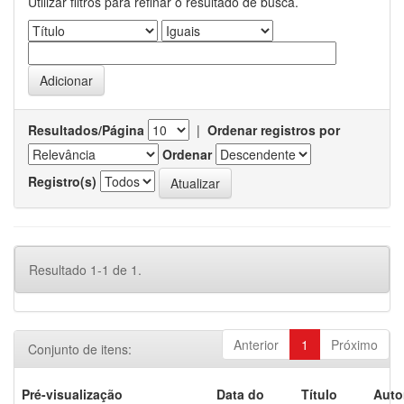
Utilizar filtros para refinar o resultado de busca.
Resultados/Página
|
Ordenar registros por
Ordenar
Registro(s)
Resultado 1-1 de 1.
Anterior
1
Próximo
Conjunto de itens:
Pré-visualização
Data do
Título
Auto