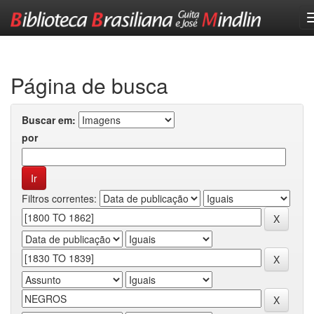
Skip
navigation
Página de busca
Buscar em:
por
Filtros correntes: